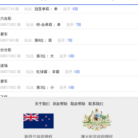
】《海南七星彩》
七星彩第2026090期合数预测 中3期
分飞艇
充值，即可享受0.5%充值优惠，优惠额度无上限，随意存
60807216 期
玩法:
冠亚单双： 单
连开:
8期
住】《海南七星彩》
七星彩第2026090期合数预测 中3期
前往体验与咨询。
包】《海南七星彩》
七星彩第202090期合数预测 中3期
分六合彩
608071082 期
玩法:
特-合单双： 单
连开:
7期
《海南七星彩》
** 七星彩 ** 2026090期68686868！中3期
分赛车
海南七星彩》
七星彩第2026090期合数好运来，中奖中奖中中奖。不错大家有料一起买一起分
60807360 期
玩法:
第8位： 双
连开:
7期
《海南七星彩》
预测好开心呀！我想换一个，我心心念念的爱玛电动车，终于可以如愿以偿
优分分彩
陆】《海南七星彩》
七星彩第2026090期合数预测 中3期
608071082 期
玩法:
第3位： 大
连开:
6期
菇】《海南七星彩》
七星彩第2026090期合数预测 中3期
分波场
海南七星彩》
七星彩第2026090期随便下注中中中yes中3期
608071082 期
玩法:
红绿紫： 非紫
连开:
6期
版主】《海南七星彩》
排列五/七星彩，合数预测，论坛发帖领奖啦！
分赛车
排列5》
排列五第2026209期预测 冲冲冲！中3期
608071082 期
玩法:
第3位： 小
连开:
6期
列5》
排列五第2026209期测*我告诉给你们听，泡妞的方式只有两个字:英俊* 中5期
分飞艇
60807216 期
玩法:
第3位： 单
连开:
6期
关于我们
存款帮助
取款帮助
联系我们
《排列5》
排列五第2026209期预测 发发发！已中六期
西兰分分彩
列5》
排列五第2026209期预测 中中中 中8期
608071082 期
玩法:
总和单双： 单
连开:
6期
版主】《排列5》
排列五/七星彩，合数预测，论坛发帖领奖啦！
排列5
香港六合彩》
香港六合彩第2026086期 分享抓肖！中3期
15044386 期
玩法:
总和单双： 双
连开:
5期