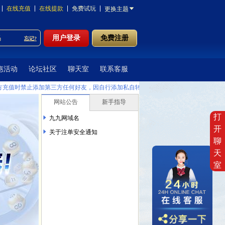
在线充值
在线提款
免费试玩
更换主题
用户登录
免费注册
忘记?
惠活动
论坛社区
聊天室
联系客服
请先登录
时禁止添加第三方任何好友，因自行添加私自转钱到他人账户上，我司概不负责，每次
网站公告
新手指导
打
九九网域名
开
关于注单安全通知
聊
天
室